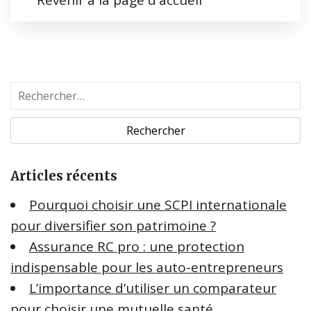
Revenir à la page d'accueil
R
e
c
h
e
Articles récents
r
c
Pourquoi choisir une SCPI internationale
h
pour diversifier son patrimoine ?
e
Assurance RC pro : une protection
r
indispensable pour les auto-entrepreneurs
:
L’importance d’utiliser un comparateur
pour choisir une mutuelle santé