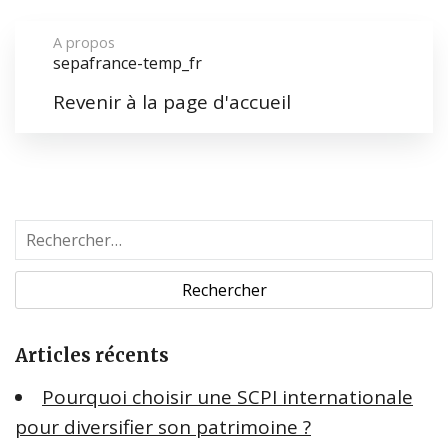
A propos
sepafrance-temp_fr
Revenir à la page d'accueil
R
e
c
h
e
Articles récents
r
c
Pourquoi choisir une SCPI internationale
h
pour diversifier son patrimoine ?
e