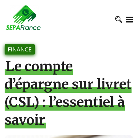
FINANCE
Le compte
d’épargne sur livret
(CSL) : l’essentiel à
savoir