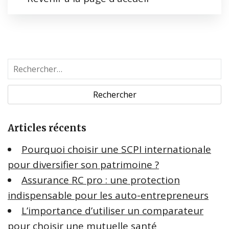
R
e
c
h
e
Articles récents
r
c
Pourquoi choisir une SCPI internationale
h
pour diversifier son patrimoine ?
e
Assurance RC pro : une protection
r
indispensable pour les auto-entrepreneurs
:
L’importance d’utiliser un comparateur
pour choisir une mutuelle santé