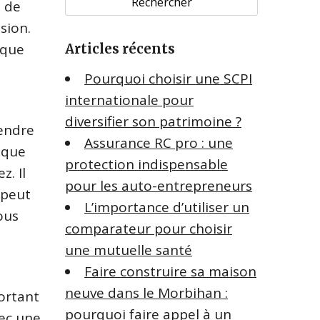
s de
h
sion.
e
sque
Articles récents
r
c
Pourquoi choisir une SCPI
h
internationale pour
e
diversifier son patrimoine ?
r
endre
Assurance RC pro : une
 que
:
protection indispensable
z. Il
pour les auto-entrepreneurs
 peut
L’importance d’utiliser un
ous
comparateur pour choisir
une mutuelle santé
Faire construire sa maison
neuve dans le Morbihan :
portant
pourquoi faire appel à un
vec une